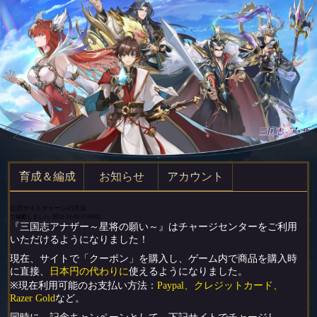
育成＆編成
お知らせ
アカウント
公式サイトチャージの方法
で掲載しました: 2023-11-03 17:39:02
『三国志アナザー～星将の願い～』はチャージセンターをご利用
いただけるようになりました！
現在、サイトで「クーポン」を購入し、ゲーム内で商品を購入時
に直接、
日本円の代わりに
使えるようになりました。
※現在利用可能のお支払い方法：
Paypal、クレジットカード、
Razer Gold
など。