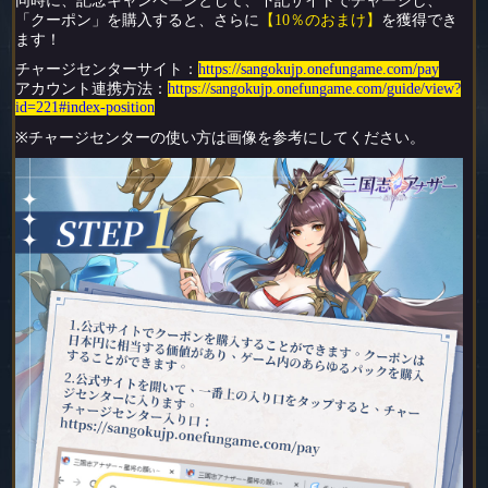
同時に、記念キャンペーンとして、下記サイトでチャージし、
「クーポン」を購入すると、さらに
【10％のおまけ】
を獲得でき
ます！
チャージセンターサイト：
https://sangokujp.onefungame.com/pay
アカウント連携方法
：
https://sangokujp.onefungame.com/guide/view?
id=221#index-position
※チャージセンターの使い方は画像を参考にしてください。